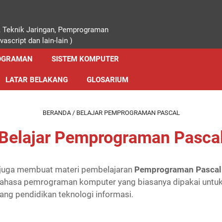
, Teknik Jaringan, Pemprograman
ascript dan lain-lain )
OGRAMAN
SISTEM KOMPUTER
LATAR BELAKANG
GLOSARIUM
BERANDA
/
BELAJAR PEMPROGRAMAN PASCAL
Belajar Pemprograman Pasca
a juga membuat materi pembelajaran
Pemprograman Pascal
bahasa pemrograman komputer yang biasanya dipakai untuk 
ang pendidikan teknologi informasi.