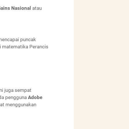
Sains Nasional
atau
mencapai puncak
li matematika Perancis
ni juga sempat
nda pengguna
Adobe
buat menggunakan