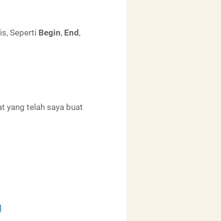
is, Seperti
Begin
,
End
,
t yang telah saya buat
l